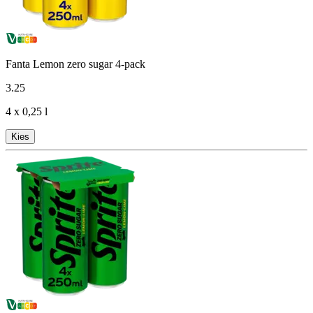
Fanta Lemon zero sugar 4-pack
3
.
25
4 x 0,25 l
Kies