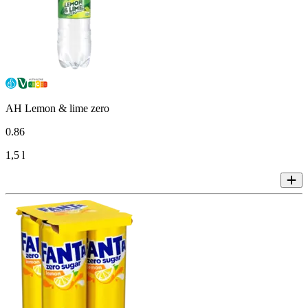
AH Lemon & lime zero
0
.
86
1,5 l