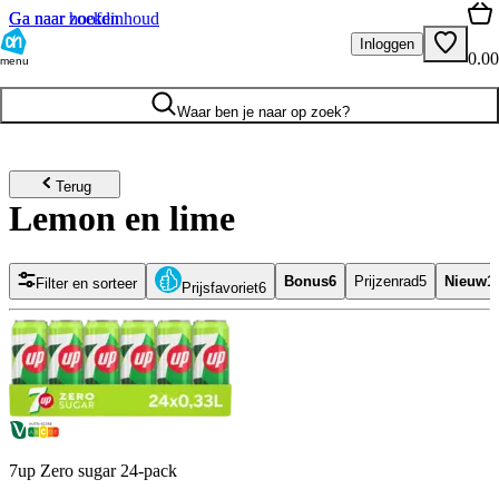
Ga naar hoofdinhoud
Ga naar zoeken
Inloggen
0.00
menu
Waar ben je naar op zoek?
Terug
Lemon en lime
Bonus
6
Prijzenrad
5
Nieuw
1
Filter en sorteer
Prijsfavoriet
6
7up Zero sugar 24-pack