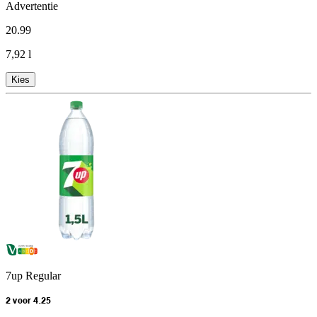
Advertentie
20
.
99
7,92 l
Kies
7up Regular
2 voor 4.25