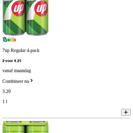
7up Regular 4-pack
2 voor 4.25
vanaf maandag
Combineer nu
3
.
29
1 l