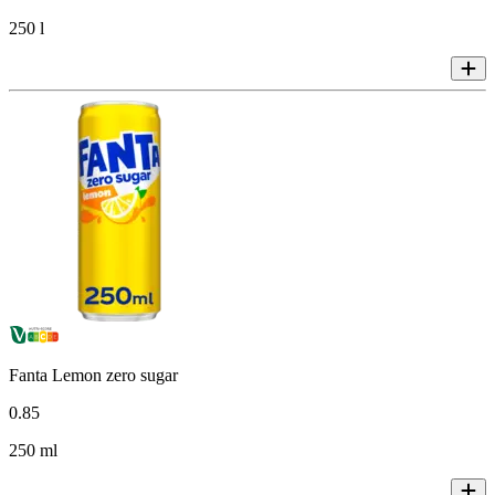
250 l
Fanta Lemon zero sugar
0
.
85
250 ml