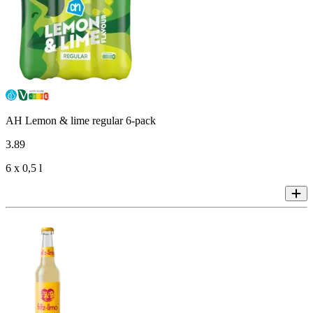
AH Lemon & lime regular 6-pack
3
.
89
6 x 0,5 l