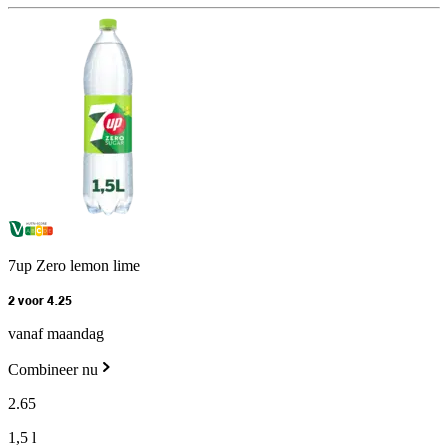
7up Zero lemon lime
2 voor 4.25
vanaf maandag
Combineer nu
2
.
65
1,5 l