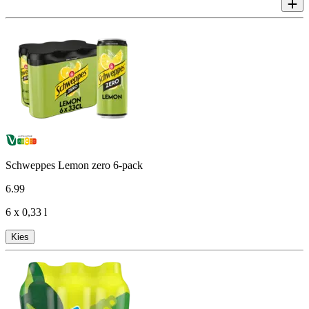
Schweppes Lemon zero 6-pack
6
.
99
6 x 0,33 l
Kies