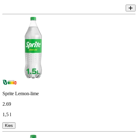
Sprite Lemon-lime
2
.
69
1,5 l
Kies