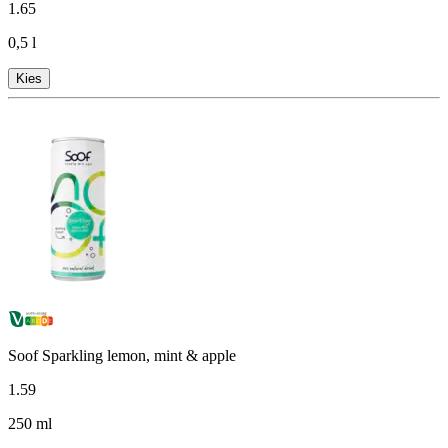
1
.
65
0,5 l
Kies
Soof Sparkling lemon, mint & apple
1
.
59
250 ml