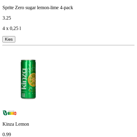
Sprite Zero sugar lemon-lime 4-pack
3
.
25
4 x 0,25 l
Kies
Kinza Lemon
0
.
99