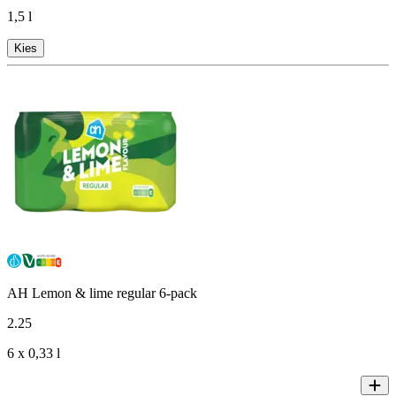
1,5 l
Kies
AH Lemon & lime regular 6-pack
2
.
25
6 x 0,33 l