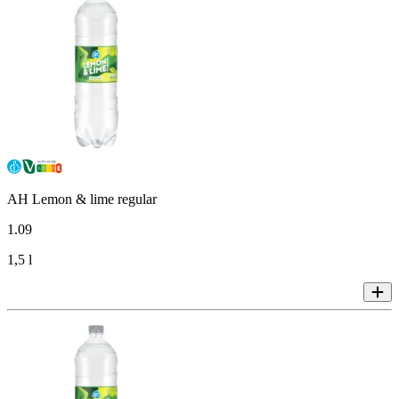
AH Lemon & lime regular
1
.
09
1,5 l