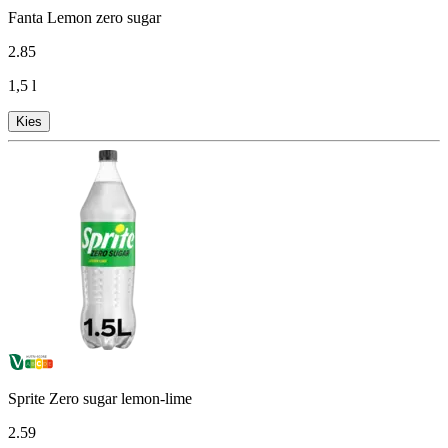
Fanta Lemon zero sugar
2
.
85
1,5 l
Kies
Sprite Zero sugar lemon-lime
2
.
59