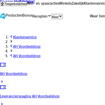
Ga naar hoofdinhoud
Ga naar zoeken
Ga naar chat venster
Win- en spaaracties
Winkels
Zakelijk
Klantenservi
Toegankelijkheid
Producten
Bonus
Recepten
Meer
Klantenservice
AH Voordeelshop
AH Voordeelshop
AH Voordeelshop
Leverancierspagina AH Voordeelshop