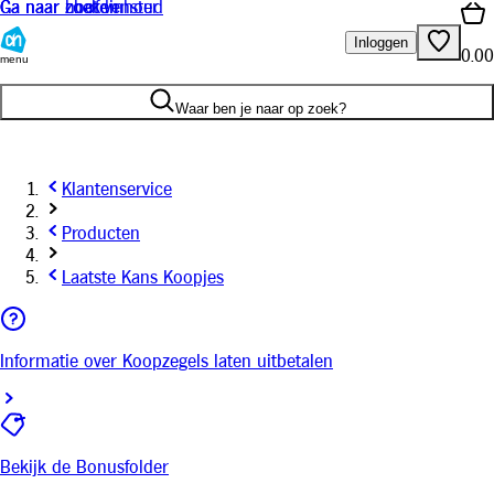
Ga naar hoofdinhoud
Ga naar zoeken
Ga naar chat venster
Inloggen
0.00
menu
Waar ben je naar op zoek?
Klantenservice
Producten
Laatste Kans Koopjes
Informatie over Koopzegels laten uitbetalen
Bekijk de Bonusfolder