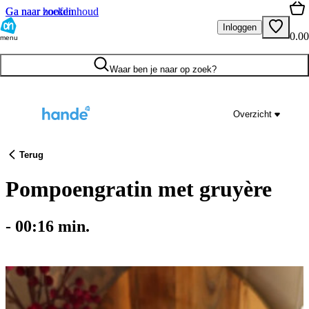
Ga naar hoofdinhoud
Ga naar zoeken
Inloggen
0.00
menu
Waar ben je naar op zoek?
Overzicht
Terug
Pompoengratin met gruyère
-
00:16
min.