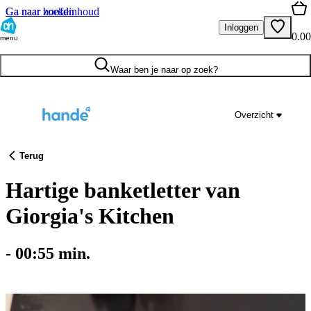
Ga naar hoofdinhoud
Ga naar zoeken
Inloggen
0.00
menu
Waar ben je naar op zoek?
Overzicht
Terug
Hartige banketletter van
Giorgia's Kitchen
-
00:55
min.