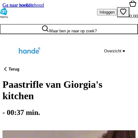
Ga naar hoofdinhoud
Ga naar zoeken
Inloggen
0.00
menu
Waar ben je naar op zoek?
Overzicht
Terug
Paastrifle van Giorgia's
kitchen
-
00:37
min.