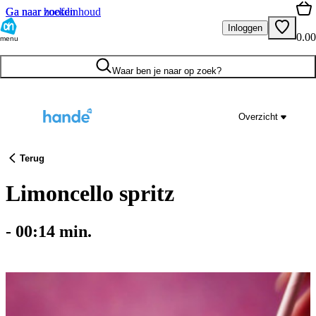
Ga naar hoofdinhoud
Ga naar zoeken
Inloggen
0.00
menu
Waar ben je naar op zoek?
Overzicht
Terug
Limoncello spritz
-
00:14
min.