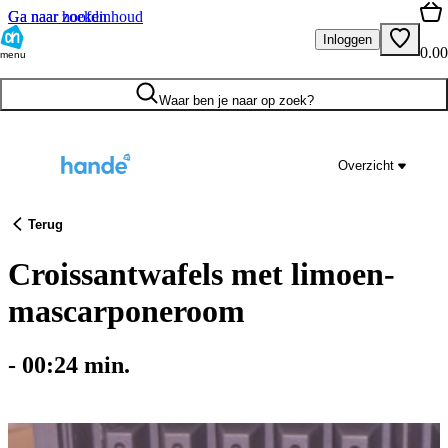
Ga naar hoofdinhoud
Ga naar zoeken
Inloggen
0.00
menu
Waar ben je naar op zoek?
Overzicht
Terug
Croissantwafels met limoen-
mascarponeroom
-
00:24
min.