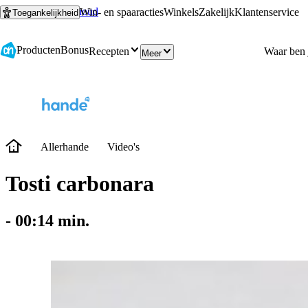
Ga naar hoofdinhoud
Ga naar zoeken
Win- en spaaracties
Winkels
Zakelijk
Klantenservice
Toegankelijkheid
Producten
Bonus
Recepten
Meer
Allerhande
Video's
Tosti carbonara
-
00:14
min.