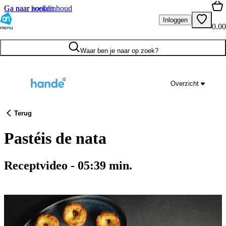
Ga naar hoofdinhoud
Ga naar zoeken
Inloggen
0.00
menu
Waar ben je naar op zoek?
Overzicht
Terug
Pastéis de nata
Receptvideo
-
05:39
min.