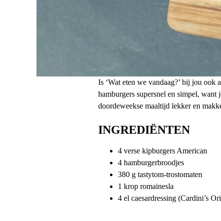
Is ‘Wat eten we vandaag?’ bij jou ook a
hamburgers supersnel en simpel, want je
doordeweekse maaltijd lekker en makkel
INGREDIËNTEN
4 verse kipburgers American
4 hamburgerbroodjes
380 g tastytom-trostomaten
1 krop romainesla
4 el caesardressing (Cardini’s Ori