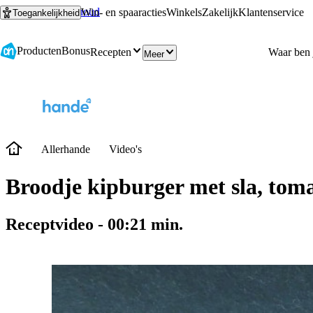
Ga naar hoofdinhoud
Ga naar zoeken
Win- en spaaracties
Winkels
Zakelijk
Klantenservice
Toegankelijkheid
Producten
Bonus
Recepten
Meer
Allerhande
Video's
Broodje kipburger met sla, tom
Receptvideo
-
00:21
min.