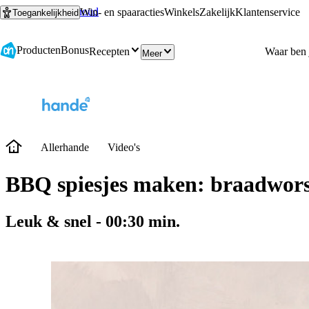
Ga naar hoofdinhoud
Ga naar zoeken
Win- en spaaracties
Winkels
Zakelijk
Klantenservice
Toegankelijkheid
Producten
Bonus
Recepten
Meer
Allerhande
Video's
BBQ spiesjes maken: braadworst
Leuk & snel
-
00:30
min.