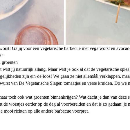
orst! Ga jij voor een vegetarische barbecue met vega worst en avocado?
e?
n groenten
t wist jij natuurlijk allang. Maar wist je ook al dat de vegetarische spie
kheden zijn ein-de-loos! We gaan ze niet allemáál verklappen, maar dit
twurst van De Vegetarische Slager, tomaatjes en verse kruiden. Do we 
ar toch ook wat groenten binnenkrijgen? Wat dacht je dan van deze spi
nt de worstjes eerder op de dag al voorbereiden en dat is zo gedaan: je 
e mooi richten op alle andere barbecue voorpret.