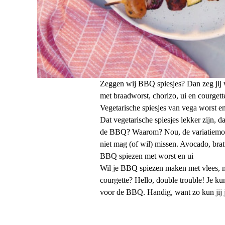
Zeggen wij BBQ spiesjes? Dan zeg jij w
met braadworst, chorizo, ui en courgett
Vegetarische spiesjes van vega worst e
Dat vegetarische spiesjes lekker zijn, da
de BBQ? Waarom? Nou, de variatiemogelij
niet mag (of wil) missen. Avocado, bra
BBQ spiezen met worst en ui
Wil je BBQ spiezen maken met vlees, ma
courgette? Hello, double trouble! Je ku
voor de BBQ. Handig, want zo kun jij j