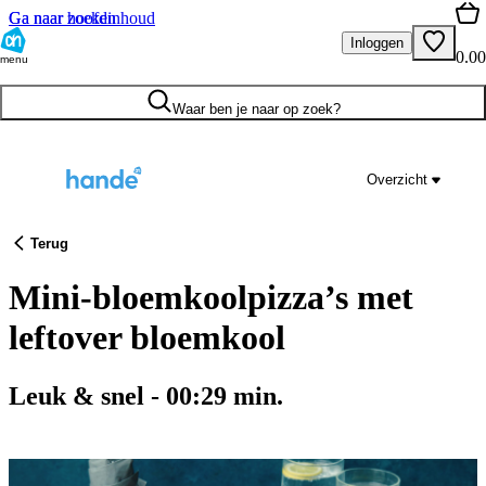
Ga naar hoofdinhoud
Ga naar zoeken
Inloggen
0.00
menu
Waar ben je naar op zoek?
Overzicht
Terug
Mini-bloemkoolpizza’s met
leftover bloemkool
Leuk & snel
-
00:29
min.