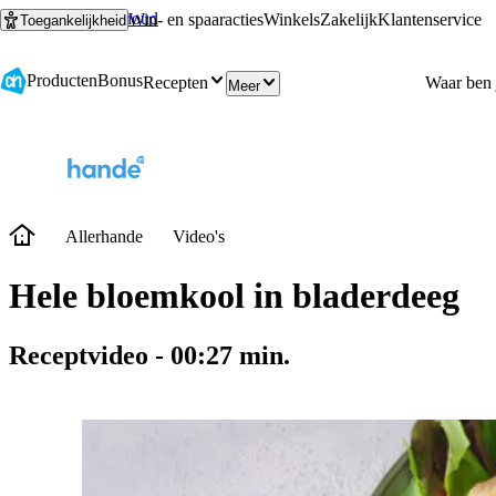
Ga naar hoofdinhoud
Ga naar zoeken
Win- en spaaracties
Winkels
Zakelijk
Klantenservice
Toegankelijkheid
Producten
Bonus
Recepten
Meer
Allerhande
Video's
Hele bloemkool in bladerdeeg
Receptvideo
-
00:27
min.