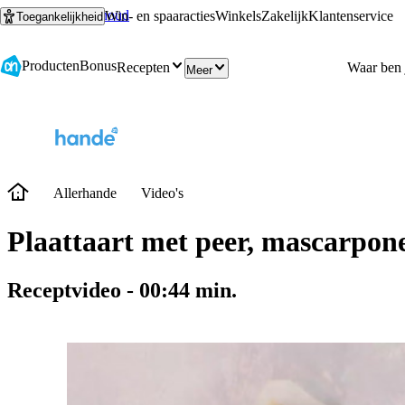
Ga naar hoofdinhoud
Ga naar zoeken
Win- en spaaracties
Winkels
Zakelijk
Klantenservice
Toegankelijkheid
Producten
Bonus
Recepten
Meer
Allerhande
Video's
Plaattaart met peer, mascarpon
Receptvideo
-
00:44
min.