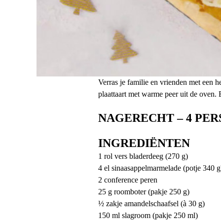
Verras je familie en vrienden met een h
plaattaart met warme peer uit de oven. E
NAGERECHT – 4 PERS.
INGREDIËNTEN
1 rol vers bladerdeeg (270 g)
4 el sinaasappelmarmelade (potje 340 g
2 conference peren
25 g roomboter (pakje 250 g)
½ zakje amandelschaafsel (à 30 g)
150 ml slagroom (pakje 250 ml)