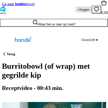
Ga naar hoofdinhoud
Ga naar zoeken
Inloggen
0.00
menu
Waar ben je naar op zoek?
Overzicht
Terug
Burritobowl (of wrap) met
gegrilde kip
Receptvideo
-
00:43
min.