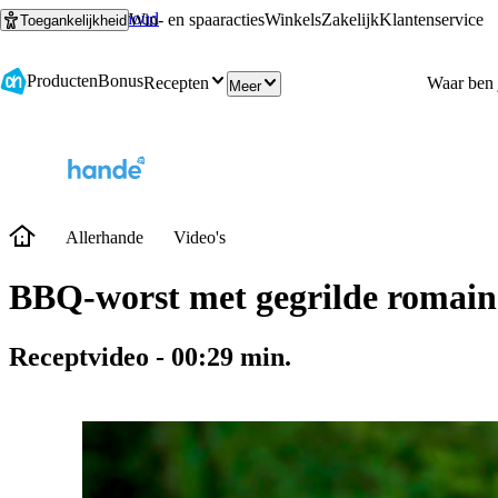
Ga naar hoofdinhoud
Ga naar zoeken
Win- en spaaracties
Winkels
Zakelijk
Klantenservice
Toegankelijkheid
Producten
Bonus
Recepten
Meer
Allerhande
Video's
BBQ-worst met gegrilde romaine
Receptvideo
-
00:29
min.