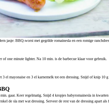
dern jasje: BBQ-worst met gegrilde romainesla en een romige ranchdre
er of one minute lighter. Na 10 min. is de barbecue klaar voor gebruik.
 el mayonaise en 3 el karnemelk tot een dressing. Snijd of knip 10 g b
 BBQ
in. gaar. Keer regelmatig. Snijd 4 kropjes babyromainesla in kwarten e
kel de sla met wat dressing. Serveer de rest van de dressing apart als f