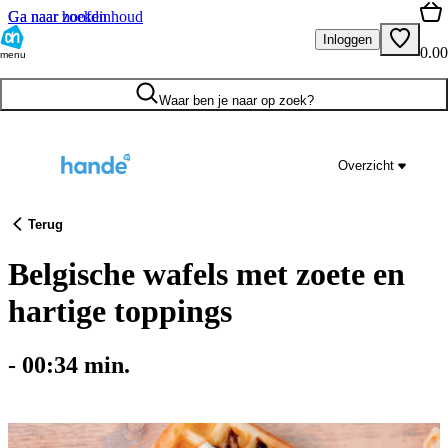
Ga naar hoofdinhoud
Ga naar zoeken
Inloggen
0.00
menu
Waar ben je naar op zoek?
Overzicht
Terug
Belgische wafels met zoete en
hartige toppings
-
00:34
min.