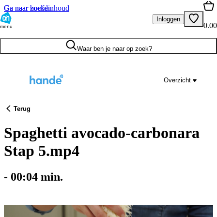
Ga naar hoofdinhoud
Ga naar zoeken
Inloggen
0.00
menu
Waar ben je naar op zoek?
Overzicht
Terug
Spaghetti avocado-carbonara
Stap 5.mp4
-
00:04
min.