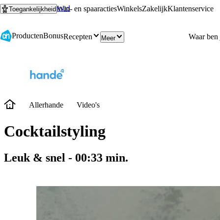
Ga naar hoofdinhoud
Ga naar zoeken
Win- en spaaracties
Winkels
Zakelijk
Klantenservice
Toegankelijkheid
Producten
Bonus
Recepten
Meer
Allerhande
Video's
Cocktailstyling
Leuk & snel
-
00:33
min.