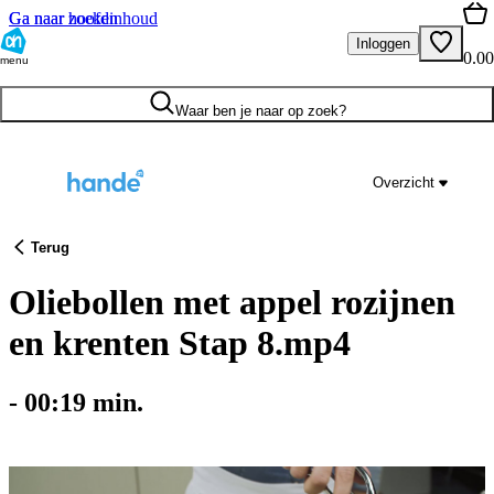
Ga naar hoofdinhoud
Ga naar zoeken
Inloggen
0.00
menu
Waar ben je naar op zoek?
Overzicht
Terug
Oliebollen met appel rozijnen
en krenten Stap 8.mp4
-
00:19
min.