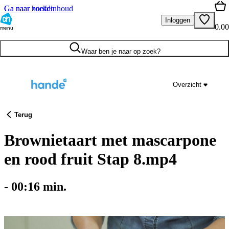
Ga naar hoofdinhoud
Ga naar zoeken
Inloggen
0.00
menu
Waar ben je naar op zoek?
Overzicht
Terug
Brownietaart met mascarpone
en rood fruit Stap 8.mp4
-
00:16
min.