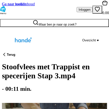
Ga naar hoofdinhoud
Ga naar zoeken
Inloggen
0.00
menu
Waar ben je naar op zoek?
Overzicht
Terug
Stoofvlees met Trappist en
specerijen Stap 3.mp4
-
00:11
min.