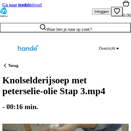
Ga naar hoofdinhoud
Ga naar zoeken
Inloggen
0.00
menu
Waar ben je naar op zoek?
Overzicht
Terug
Knolselderijsoep met
peterselie-olie Stap 3.mp4
-
00:16
min.