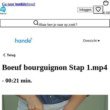
Ga naar hoofdinhoud
Ga naar zoeken
Inloggen
0.00
menu
Waar ben je naar op zoek?
Overzicht
Terug
Boeuf bourguignon Stap 1.mp4
-
00:21
min.