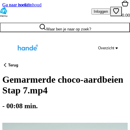
Ga naar hoofdinhoud
Ga naar zoeken
Inloggen
0.00
menu
Waar ben je naar op zoek?
Overzicht
Terug
Gemarmerde choco-aardbeien
Stap 7.mp4
-
00:08
min.