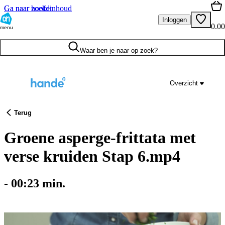
Ga naar hoofdinhoud
Ga naar zoeken
Inloggen
0.00
menu
Waar ben je naar op zoek?
Overzicht
Terug
Groene asperge-frittata met
verse kruiden Stap 6.mp4
-
00:23
min.