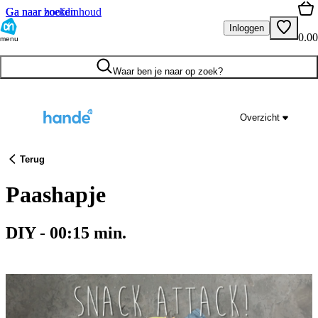
Ga naar hoofdinhoud
Ga naar zoeken
Inloggen
0.00
menu
Waar ben je naar op zoek?
Overzicht
Terug
Paashapje
DIY
-
00:15
min.