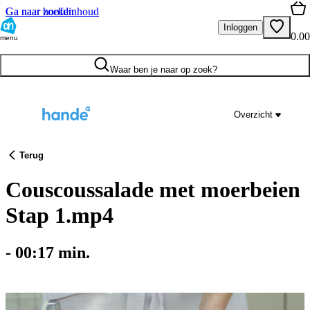
Ga naar hoofdinhoud
Ga naar zoeken
Inloggen
0.00
menu
Waar ben je naar op zoek?
Overzicht
Terug
Couscoussalade met moerbeien
Stap 1.mp4
-
00:17
min.