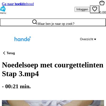
Ga naar hoofdinhoud
Ga naar zoeken
Inloggen
0.00
menu
Waar ben je naar op zoek?
Overzicht
Terug
Noedelsoep met courgettelinten
Stap 3.mp4
-
00:21
min.