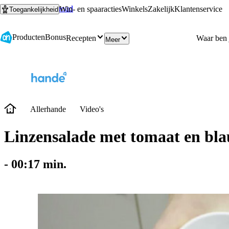
Ga naar hoofdinhoud
Ga naar zoeken
Win- en spaaracties
Winkels
Zakelijk
Klantenservice
Toegankelijkheid
Producten
Bonus
Recepten
Meer
Allerhande
Video's
Linzensalade met tomaat en bl
-
00:17
min.