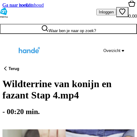
Ga naar hoofdinhoud
Ga naar zoeken
Inloggen
0.00
menu
Waar ben je naar op zoek?
Overzicht
Terug
Wildterrine van konijn en
fazant Stap 4.mp4
-
00:20
min.