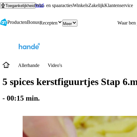
Ga naar hoofdinhoud
Ga naar zoeken
Win- en spaaracties
Winkels
Zakelijk
Klantenservice
Toegankelijkheid
Producten
Bonus
Recepten
Meer
Allerhande
Video's
5 spices kerstfiguurtjes Stap 6.
-
00:15
min.