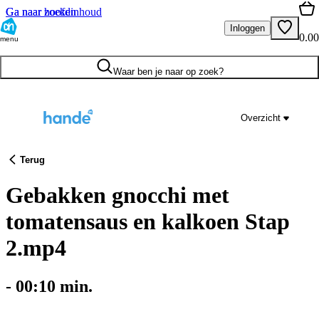
Ga naar hoofdinhoud
Ga naar zoeken
Inloggen
0.00
menu
Waar ben je naar op zoek?
Overzicht
Terug
Gebakken gnocchi met
tomatensaus en kalkoen Stap
2.mp4
-
00:10
min.