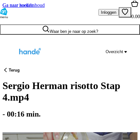
Ga naar hoofdinhoud
Ga naar zoeken
Inloggen
0.00
menu
Waar ben je naar op zoek?
Overzicht
Terug
Sergio Herman risotto Stap
4.mp4
-
00:16
min.