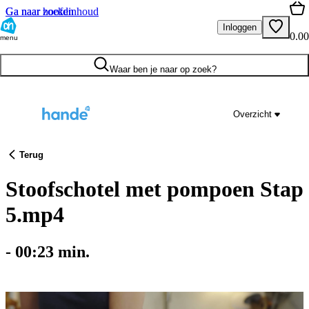
Ga naar hoofdinhoud
Ga naar zoeken
Inloggen
0.00
menu
Waar ben je naar op zoek?
Overzicht
Terug
Stoofschotel met pompoen Stap
5.mp4
-
00:23
min.