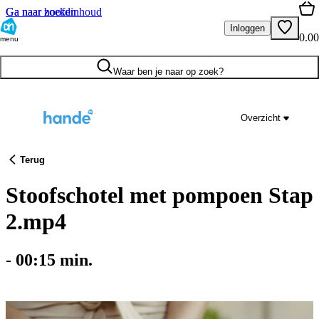
Ga naar hoofdinhoud
Ga naar zoeken
Inloggen
0.00
menu
Waar ben je naar op zoek?
Overzicht
Terug
Stoofschotel met pompoen Stap
2.mp4
-
00:15
min.