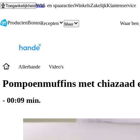
Ga naar hoofdinhoud
Ga naar zoeken
Win- en spaaracties
Winkels
Zakelijk
Klantenservice
Toegankelijkheid
Producten
Bonus
Recepten
Meer
Allerhande
Video's
Pompoenmuffins met chiazaad e
-
00:09
min.