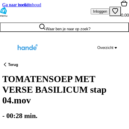
Ga naar hoofdinhoud
Ga naar zoeken
Inloggen
0.00
menu
Waar ben je naar op zoek?
Overzicht
Terug
TOMATENSOEP MET
VERSE BASILICUM stap
04.mov
-
00:28
min.