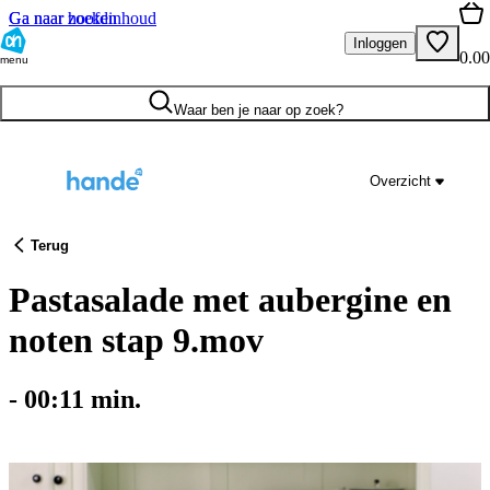
Ga naar hoofdinhoud
Ga naar zoeken
Inloggen
0.00
menu
Waar ben je naar op zoek?
Overzicht
Terug
Pastasalade met aubergine en
noten stap 9.mov
-
00:11
min.