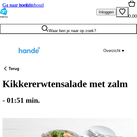
Ga naar hoofdinhoud
Ga naar zoeken
Inloggen
0.00
menu
Waar ben je naar op zoek?
Overzicht
Terug
Kikkererwtensalade met zalm
-
01:51
min.