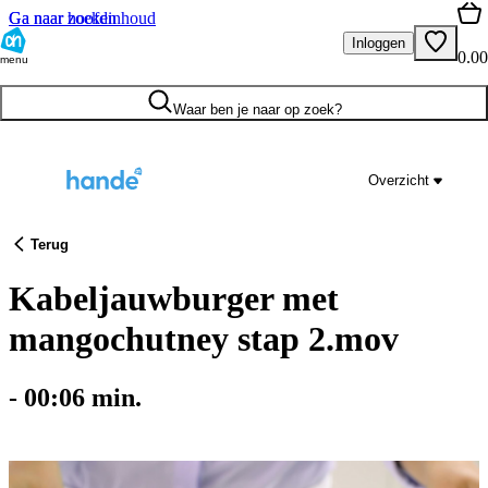
Ga naar hoofdinhoud
Ga naar zoeken
Inloggen
0.00
menu
Waar ben je naar op zoek?
Overzicht
Terug
Kabeljauwburger met
mangochutney stap 2.mov
-
00:06
min.