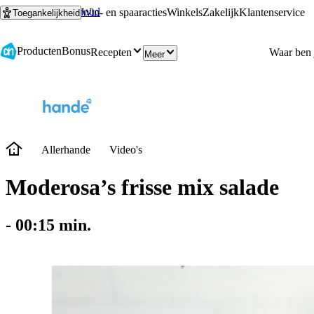
Ga naar hoofdinhoud
Ga naar zoeken
Win- en spaaracties
Winkels
Zakelijk
Klantenservice
Toegankelijkheid
Producten
Bonus
Recepten
Meer
Allerhande
Video's
Moderosa’s frisse mix salade
-
00:15
min.