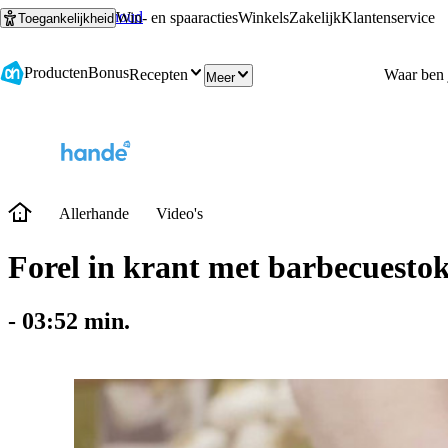
Ga naar hoofdinhoud
Ga naar zoeken
Win- en spaaracties
Winkels
Zakelijk
Klantenservice
Toegankelijkheid
Producten
Bonus
Recepten
Meer
Allerhande
Video's
Forel in krant met barbecuesto
-
03:52
min.