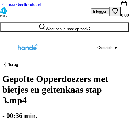
Ga naar hoofdinhoud
Ga naar zoeken
Inloggen
0.00
menu
Waar ben je naar op zoek?
Overzicht
Terug
Gepofte Opperdoezers met
bietjes en geitenkaas stap
3.mp4
-
00:36
min.