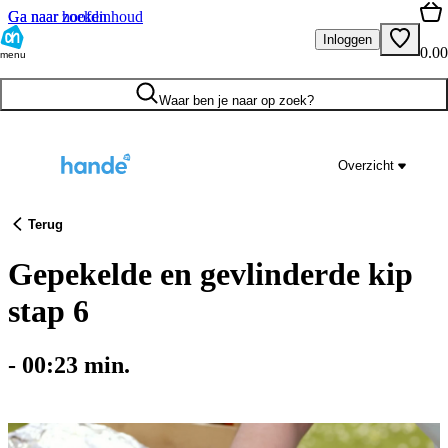
Ga naar hoofdinhoud
Ga naar zoeken
Inloggen
0.00
menu
Waar ben je naar op zoek?
Overzicht
Terug
Gepekelde en gevlinderde kip
stap 6
-
00:23
min.