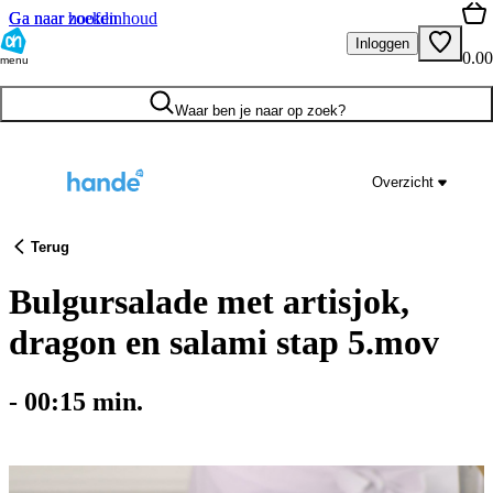
Ga naar hoofdinhoud
Ga naar zoeken
Inloggen
0.00
menu
Waar ben je naar op zoek?
Overzicht
Terug
Bulgursalade met artisjok,
dragon en salami stap 5.mov
-
00:15
min.