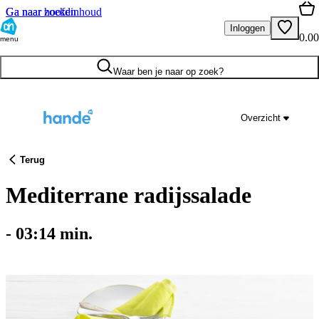
Ga naar hoofdinhoud
Ga naar zoeken
Inloggen
0.00
menu
Waar ben je naar op zoek?
Overzicht
Terug
Mediterrane radijssalade
-
03:14
min.