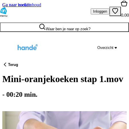
Ga naar hoofdinhoud
Ga naar zoeken
Inloggen
0.00
menu
Waar ben je naar op zoek?
Overzicht
Terug
Mini-oranjekoeken stap 1.mov
-
00:20
min.