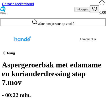
Ga naar hoofdinhoud
Ga naar zoeken
Inloggen
0.00
menu
Waar ben je naar op zoek?
Overzicht
Terug
Aspergeroerbak met edamame
en korianderdressing stap
7.mov
-
00:22
min.